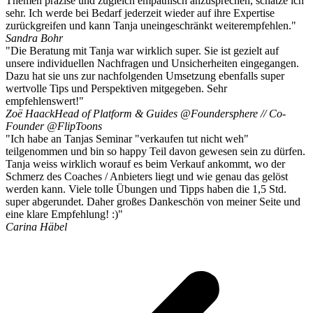
Themen präzise und zugleich empathisch anzusprechen, schätze ich
sehr. Ich werde bei Bedarf jederzeit wieder auf ihre Expertise
zurückgreifen und kann Tanja uneingeschränkt weiterempfehlen."
Sandra Bohr
"Die Beratung mit Tanja war wirklich super. Sie ist gezielt auf
unsere individuellen Nachfragen und Unsicherheiten eingegangen.
Dazu hat sie uns zur nachfolgenden Umsetzung ebenfalls super
wertvolle Tips und Perspektiven mitgegeben. Sehr
empfehlenswert!"
Zoë Haack
Head of Platform & Guides @Foundersphere // Co-
Founder @FlipToons
"Ich habe an Tanjas Seminar "verkaufen tut nicht weh"
teilgenommen und bin so happy Teil davon gewesen sein zu dürfen.
Tanja weiss wirklich worauf es beim Verkauf ankommt, wo der
Schmerz des Coaches / Anbieters liegt und wie genau das gelöst
werden kann. Viele tolle Übungen und Tipps haben die 1,5 Std.
super abgerundet. Daher großes Dankeschön von meiner Seite und
eine klare Empfehlung! :)"
Carina Häbel