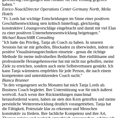
haben."
Enrico Noack
Director Operations Center Germany North, Melia
Hotels
"Fr. Lords hat wichtige Entscheidungen im Sinne einer positiven
Geschäftsentwicklung stets kritisch hinterfragt, gleichzeitig
konstruktive Lösungsvorschläge eingebracht und damit mit viel Elan
zu einer positiven Unternehmensentwicklung beigetragen."
Michael Rausch
MR Consulting
"Ich hatte das Privileg, Tanja als Coach zu haben. In unseren
Sessions hat sie mir geholfen, Blockaden zu überwinden, indem sie
positive Visualisierungstechniken einsetzte - genau die richtige
Methode für meine individuellen Bedürfnisse. Ihre einfühlsame und
professionelle Herangehensweise hat mir nicht nur geholfen, meine
Ziele zu erreichen, sondern auch mein Selbstvertrauen gestärkt. Ich
kann Tanja wärmstens empfehlen für jede Person, die nach einem
kompetenten und unterstützenden Coach sucht."
Bianca Brunner
"In den vergangenen sechs Monaten hat mich Tanja Lords als
Business Coach begleitet. Ihre Unterstützung war für mich äußerst
wertvoll. Auch wenn ihre Rückmeldungen manchmal
herausfordernd waren, haben sie stets den Kern getroffen und meine
persönliche Weiterentwicklung deutlich vorangetrieben. Tanja hat
die Fähigkeit, Potenziale klar zu erkennen und Menschen
konstruktiv zu fördern. Ihre fachliche Kompetenz und ihre Art,